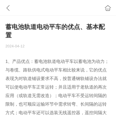
蓄电池轨道电动平车的优点、基本配
置
2024-04-12
1、产品优点：蓄电池轨道电动平车以蓄电池为动力；
与卷缆、路轨供电式电动平车相比较来说，它的优点
表现为对轨道铺设要求不高，按普通钢轨铺设办法就
可以使电动平车正常运转；并且适用于老轨道的再次
应用（或轨道无需改造）；电动平车不受运转间隔的
限制，也可顺应运输环节中需求转弯、长间隔的运转
方式；电动平车还可以选装无线遥控器，遥控间隔大