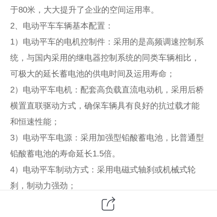
于80米，大大提升了企业的空间运用率。
2、电动平车车辆基本配置：
1）电动平车的电机控制件：采用的是高频调速控制系
统，与国内采用的继电器控制系统的同类车辆相比，
可极大的延长蓄电池的供电时间及运用寿命；
2）电动平车电机：配套高负载直流电动机，采用后桥
横置直联驱动方式，确保车辆具有良好的抗过载才能
和恒速性能；
3）电动平车电源：采用加强型铅酸蓄电池，比普通型
铅酸蓄电池的寿命延长1.5倍。
4）电动平车制动方式：采用电磁式轴刹或机械式轮
刹，制动力强劲；
5）电动平车车身涂装：车体颜色用户可选择。